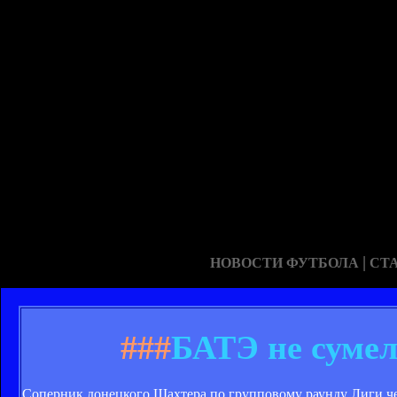
|
НОВОСТИ ФУТБОЛА
СТ
###
БАТЭ не сумел
Соперник донецкого Шахтера по групповому раунду Лиги ч