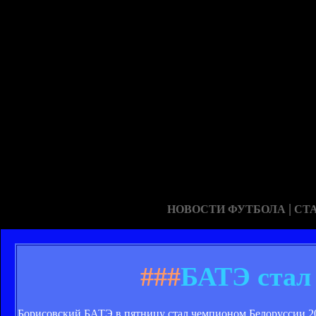
|
НОВОСТИ ФУТБОЛА
СТ
###
БАТЭ стал
Борисовский БАТЭ в пятницу стал чемпионом Белоруссии 20