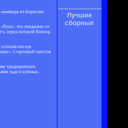
ь команды из Борисова
Лучшие
сборные
«Русь», что невдалеке от
о, перед которой Виктор
я осенняя погода
инамо». Стартовый свисток
роме традиционных
рамм льда в кубиках.