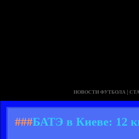
|
НОВОСТИ ФУТБОЛА
СТ
###
БАТЭ в Киеве: 12 к