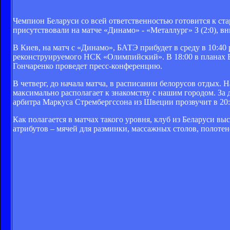
Чемпион Беларуси со всей ответственностью готовится к ст
присутствовали на матче «Динамо» - «Металлург» З (2:0), в
В Киев, на матч с «Динамо», БАТЭ прибудет в среду в 10:40
реконструируемого НСК «Олимпийский». В 18:00 в планах 
Гончаренко проведет пресс-конференцию.
В четверг, до начала матча, в расписании белорусов отдых. Н
максимально располагает к знакомству с нашим городом. За 
арбитра Маркуса Стрембергссона из Швеции прозвучит в 20:
Как полагается в матчах такого уровня, клуб из Беларуси 
атрибутов – мячей для разминки, массажных столов, полотене