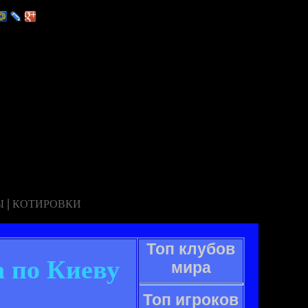
|
Ы
КОТИРОВКИ
Топ клубов
а по Киеву
мира
Топ игроков