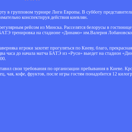
арту в групповом турнире Лиги Европы. В субботу представител
нимательно конспектируя действия киевлян.
 регулярным рейсом из Минска. Расселятся белорусы в гостинице 
БАТЭ тренировка на стадионе «Динамо» им.Валерия Лобановског
аверняка игроки захотят прогуляться по Киеву, благо, прекрасна
два часа до начала матча БАТЭ из «Руси» выедет на стадион «Д
00.
выставил свои требования по организации пребывания в Киеве. К
ц, чая, кофе, фруктов, после игры гостям понадобится 12 килог