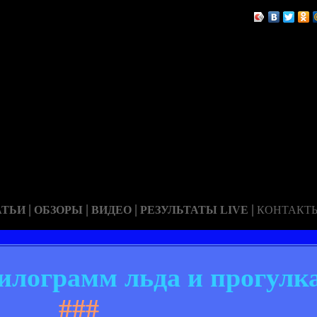
|
|
|
|
АТЬИ
ОБЗОРЫ
ВИДЕО
РЕЗУЛЬТАТЫ LIVE
КОНТАКТ
илограмм льда и прогулк
###