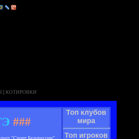
|
Ы
КОТИРОВКИ
Топ клубов
ТЭ
###
мира
Топ игроков
рует "Спорт Белоруссии".