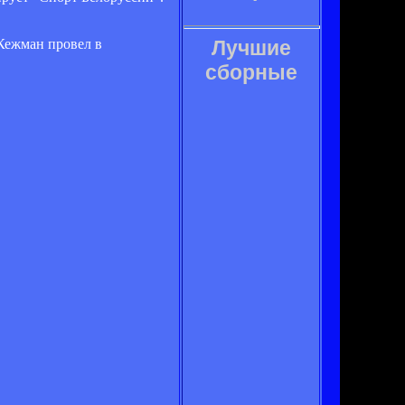
 Кежман провел в
Лучшие
сборные