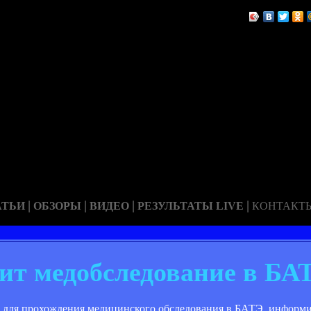
|
|
|
|
АТЬИ
ОБЗОРЫ
ВИДЕО
РЕЗУЛЬТАТЫ LIVE
КОНТАКТ
ит медобследование в БА
для прохождения медицинского обследования в БАТЭ, информи