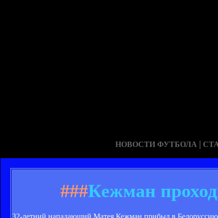
|
НОВОСТИ ФУТБОЛА
СТ
###
Кежман проход
32-летний нападающий Матея Кежман прибыл в Белоруссию 