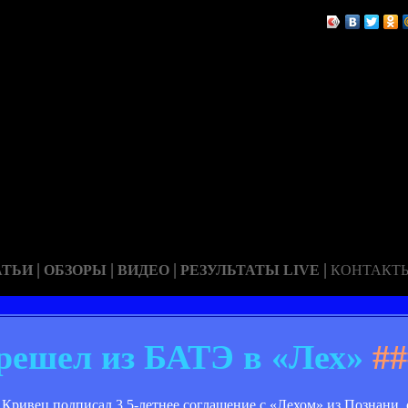
|
|
|
|
АТЬИ
ОБЗОРЫ
ВИДЕО
РЕЗУЛЬТАТЫ LIVE
КОНТАКТ
решел из БАТЭ в «Лех»
##
Кривец подписал 3,5-летнее соглашение с «Лехом» из Познани,