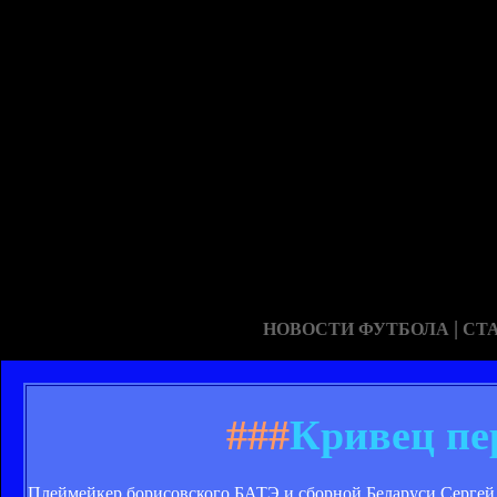
|
НОВОСТИ ФУТБОЛА
СТ
###
Кривец пе
Плеймейкер борисовского БАТЭ и сборной Беларуси Сергей 