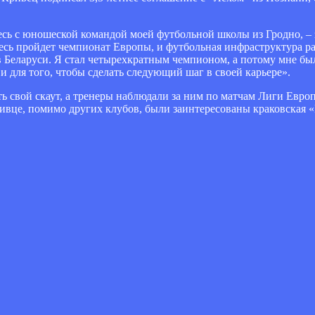
десь с юношеской командой моей футбольной школы из Гродно, –
есь пройдет чемпионат Европы, и футбольная инфраструктура ра
в Беларуси. Я стал четырехкратным чемпионом, а потому мне бы
и для того, чтобы сделать следующий шаг в своей карьере».
сть свой скаут, а тренеры наблюдали за ним по матчам Лиги Евро
ивце, помимо других клубов, были заинтересованы краковская 