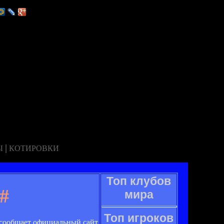
|
Ы
КОТИРОВКИ
Топ клубов
#
мира
Топ игроков
 сообщает официальный сайт