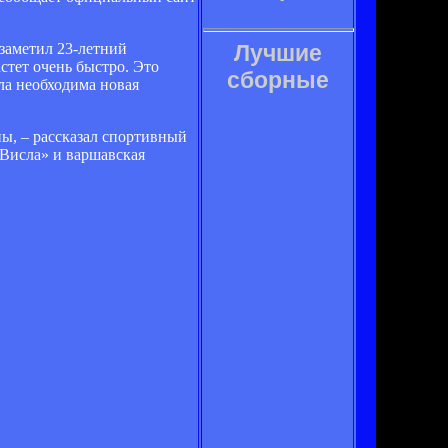
 заметил 23-летний
Лучшие
стет очень быстро. Это
сборные
ла необходима новая
пы, – рассказал спортивный
«Висла» и варшавская