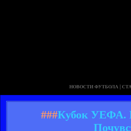
|
НОВОСТИ ФУТБОЛА
СТ
###
Кубок УЕФА. 
Почувс