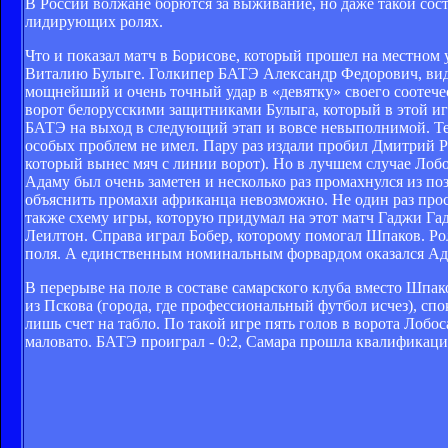
В России волжане борются за выживание, но даже такой сост
лидирующих ролях.
Что и показал матч в Борисове, который прошел на местно
Виталию Булыге. Голкипер БАТЭ Александр Федорович, видим
мощнейший и очень точный удар в «девятку» своего соотечес
ворот белорусскими защитниками Булыга, который в этой и
БАТЭ на выход в следующий этап и вовсе невыполнимой. Те
особых проблем не имел. Пару раз издали пробил Дмитрий Р
который вынес мяч с линии ворот). Но в лучшем случае Лобо
Адаму был очень заметен и несколько раз промахнулся из по
объяснить промахи африканца невозможно. Не один раз прос
также схему игры, которую придумал на этот матч Гаджи Гадж
Леилтон. Справа играл Бобер, которому помогал Шпаков. Р
поля. А единственным номинальным форвардом оказался Ад
В перерыве на поле в составе самарского клуба вместо Шпа
из Пскова (города, где профессиональный футбол исчез), сп
лишь счет на табло. По такой игре пять голов в ворота Лобо
маловато. БАТЭ проиграл - 0:2, Самара прошла квалификацию