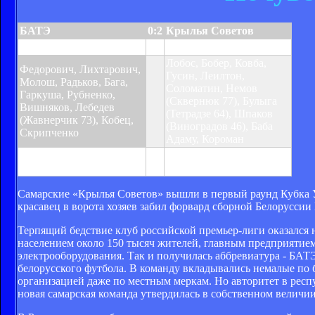
БАТЭ
0:2
Крылья Советов
Булыга 5, Виноградов 50
Лобос, Бобер, Ковба,
Федорович, Лихтарович,
Гусин, Леилтон,
Молош, Радьков, Бага,
Соломатин, Немов
Гаркуша, Рубненко,
(Сквернюк 77), Булыга
Вишняков, Лебедев
(Тетрадзе 64), Шпаков
(Жавнерчик 73), Кобец,
(Виноградов 46), Баба
Скрипченко
Адаму, Короман
Предупреждения:
Жавнерчик 78
Самарские «Крылья Советов» вышли в первый раунд Кубка УЕ
красавец в ворота хозяев забил форвард сборной Белоруссии
Терпящий бедствие клуб российской премьер-лиги оказался н
населением около 150 тысяч жителей, главным предприятием 
электрооборудования. Так и получилась аббревиатура - БАТЭ
белорусского футбола. В команду вкладывались немалые по б
организацией даже по местным меркам. Но авторитет в респ
новая самарская команда утвердилась в собственном величии