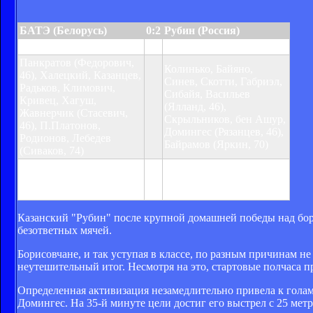
БАТЭ (Белорусь)
0:2
Рубин (Россия)
Домингес, 35, 43
Панкратов (Федорович,
Колинько, Байяно,
46), Халецкий, Казанцев,
Синев, Скотти, Габриэл,
Радьков, Климович,
Сибайя, Васильев
Кривец, Хагуш,
(Ялланд, 46),
Жавнерчик (Стасевич,
Скрыльников, бен Ашур,
46), П.Платонов,
Домингес (Рязанцев, 46),
Родионов, Лебедев
Байрамов (Яркин, 70)
(Сиваков, 74)
Предупреждения:
Предупреждения:
Ялланд 71, бен Ашур 83,
Стасевич 64, Сиваков 76
Байяно 86
Казанский "Рубин" после крупной домашней победы над бор
безответных мячей.
Борисовчане, и так уступая в классе, по разным причинам н
неутешительный итог. Несмотря на это, стартовые полчаса п
Определенная активизация незамедлительно привела к голам
Домингес. На 35-й минуте цели достиг его выстрел с 25 мет