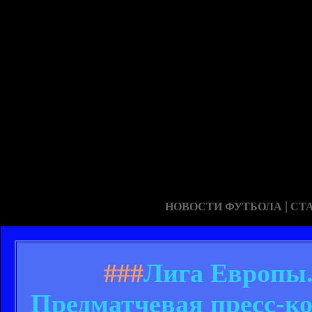
|
НОВОСТИ ФУТБОЛА
СТ
###
Лига Европы.
Предматчевая пресс-к